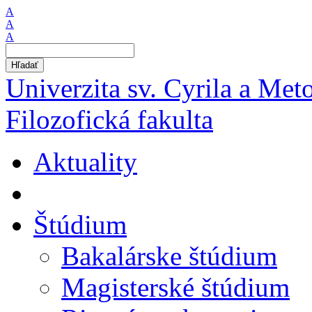
A
A
A
Hľadať
Univerzita sv. Cyrila a Met
Filozofická fakulta
Aktuality
Štúdium
Bakalárske štúdium
Magisterské štúdium