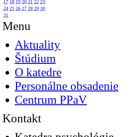
17
18
19
20
21
22
23
24
25
26
27
28
29
30
31
Menu
Aktuality
Štúdium
O katedre
Personálne obsadenie
Centrum PPaV
Kontakt
Katedra psychológie