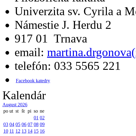
Univerzita sv. Cyrila a 
Námestie J. Herdu 2
917 01 Trnava
email:
martina.drgonova(
telefón: 033 5565 221
Facebook katedry
Kalendár
August 2026
po
ut
st
št
pi
so
ne
01
02
03
04
05
06
07
08
09
10
11
12
13
14
15
16