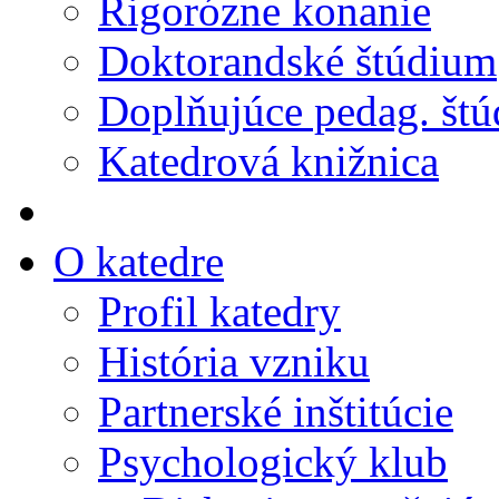
Rigorózne konanie
Doktorandské štúdium
Doplňujúce pedag. št
Katedrová knižnica
O katedre
Profil katedry
História vzniku
Partnerské inštitúcie
Psychologický klub