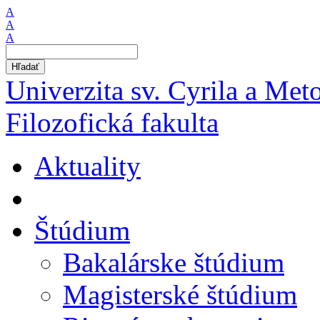
A
A
A
Hľadať
Univerzita sv. Cyrila a Met
Filozofická fakulta
Aktuality
Štúdium
Bakalárske štúdium
Magisterské štúdium