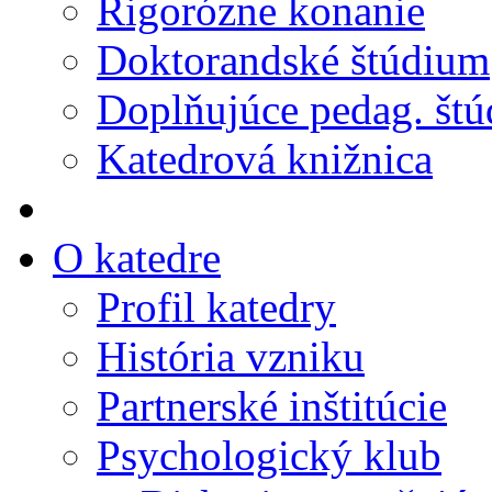
Rigorózne konanie
Doktorandské štúdium
Doplňujúce pedag. št
Katedrová knižnica
O katedre
Profil katedry
História vzniku
Partnerské inštitúcie
Psychologický klub