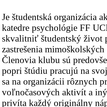
Je študentská organizácia a
katedre psychológie FF UC
skvalitniť študentský život
zastrešenia mimoškolských a
Členovia klubu sú predovšet
popri štúdiu pracujú na sv
sa na organizácii rôznych p
voľnočasových aktivít a in
privíta každý originálny ná