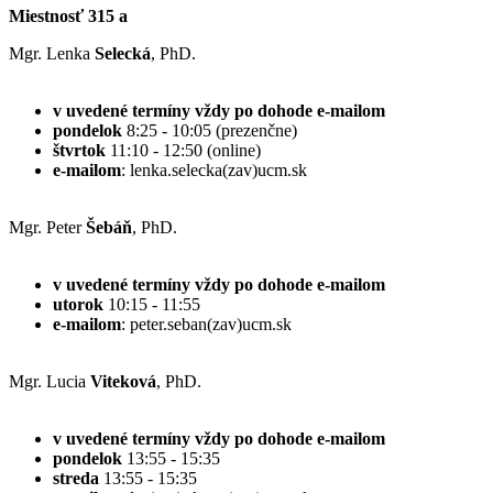
Miestnosť 315 a
Mgr. Lenka
Selecká
, PhD.
v uvedené termíny vždy po dohode e-mailom
pondelok
8:25 - 10:05 (prezenčne)
štvrtok
11:10 - 12:50 (online)
e-mailom
: lenka.selecka(zav)ucm.sk
Mgr. Peter
Šebáň
, PhD.
v uvedené termíny vždy po dohode e-mailom
utorok
10:15 - 11:55
e-mailom
: peter.seban(zav)ucm.sk
Mgr. Lucia
Viteková
, PhD.
v uvedené termíny vždy po dohode e-mailom
pondelok
13:55 - 15:35
streda
13:55 - 15:35