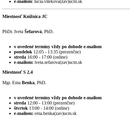
e-mailom
: lucia.vitekova(zav)ucm.sk
Miestnosť Knižnica JC
PhDr. Iveta
Šefarová
, PhD.
v uvedené termíny vždy po dohode e-mailom
pondelok
12:05 - 13:35 (prezenčne)
streda
16:00 - 17:00 (online)
e-mailom:
iveta.sefarova(zav)ucm.sk
Miestnosť S 2.4
Mgr. Ema
Benka
, PhD.
v uvedené termíny vždy po dohode e-mailom
streda
12:00 - 13:00 (prezenčne)
štvrtok
13:00 - 14:00 (online)
e-mailom:
ema.benka(zav)ucm.sk