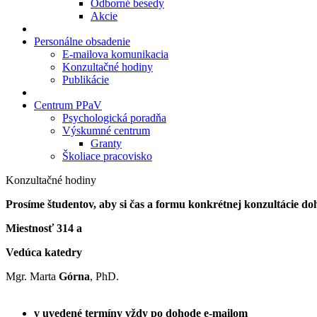
Odborné besedy
Akcie
Personálne obsadenie
E-mailova komunikacia
Konzultačné hodiny
Publikácie
Centrum PPaV
Psychologická poradňa
Výskumné centrum
Granty
Školiace pracovisko
Konzultačné hodiny
Prosíme študentov, aby si čas a formu konkrétnej konzultácie 
Miestnosť 314 a
Vedúca katedry
Mgr. Marta
Górna
, PhD.
v uvedené termíny vždy po dohode e-mailom