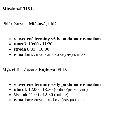
Miestnosť 315 b
PhDr. Zuzana
Mičková
, PhD.
v uvedené termíny vždy po dohode e-mailom
utorok
10:00 - 11:30
streda
8:30 - 10:00
e-mailom
: zuzana.mickova(zav)ucm.sk
Mgr. et Bc. Zuzana
Rojková
, PhD.
v uvedené termíny vždy po dohode e-mailom
utorok
12:00
- 13:30 (online/prezenčne)
štvrtok
11:00 - 12:30 (online)
e-mailom
: zuzana.rojkova(zav)ucm.sk