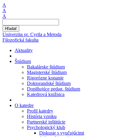
A
A
A
Hľadať
Univerzita sv. Cyrila a Metoda
Filozofická fakulta
Aktuality
Štúdium
Bakalárske štúdium
Magisterské štúdium
Rigorózne konanie
Doktorandské štúdium
Doplňujúce pedag. štúdium
Katedrová knižnica
O katedre
Profil katedry
História vzniku
Partnerské inštitúcie
Psychologický klub
Diskusie s vyučujúcimi