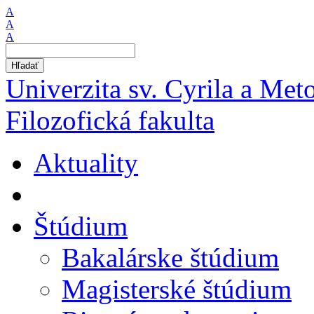
A
A
A
Hľadať
Univerzita sv. Cyrila a Met
Filozofická fakulta
Aktuality
Štúdium
Bakalárske štúdium
Magisterské štúdium