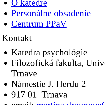
O katedre
Personálne obsadenie
Centrum PPaV
Kontakt
Katedra psychológie
Filozofická fakulta, Univ
Trnave
Námestie J. Herdu 2
917 01 Trnava
email:
martina.drgonova(