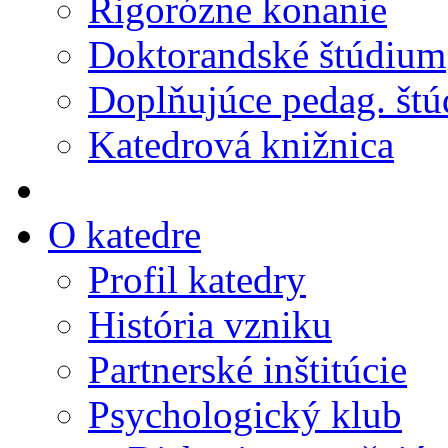
Rigorózne konanie
Doktorandské štúdium
Doplňujúce pedag. št
Katedrová knižnica
O katedre
Profil katedry
História vzniku
Partnerské inštitúcie
Psychologický klub