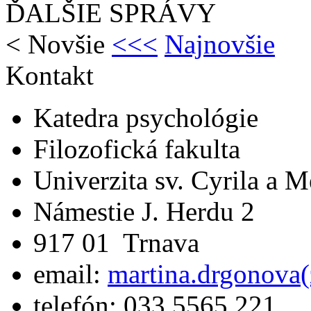
ĎALŠIE SPRÁVY
<
Novšie
<<<
Najnovšie
Kontakt
Katedra psychológie
Filozofická fakulta
Univerzita sv. Cyrila a 
Námestie J. Herdu 2
917 01 Trnava
email:
martina.drgonova(
telefón: 033 5565 221